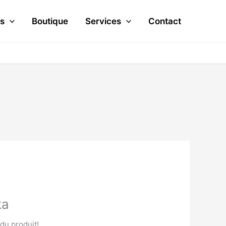
s
Boutique
Services
Contact
ka
 du produit!