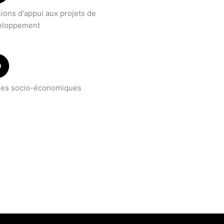
ions d'appui aux projets de
eloppement
des socio-économiques