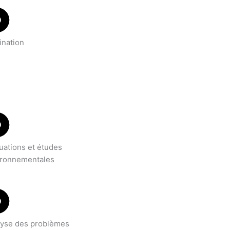
ination
uations et études
ironnementales
lyse des problèmes