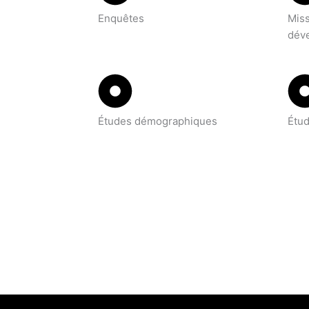
Enquêtes
Miss
dév
Études démographiques
Étu