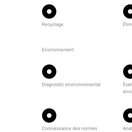
Recyclage
Élim
Environnement
Diagnostic environnemental
Éval
env
Connaissance des normes
Ana