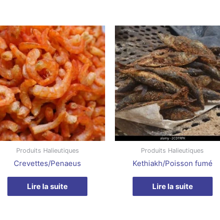
Produits Halieutiques
Produits Halieutiques
Crevettes/Penaeus
Kethiakh/Poisson fumé
Lire la suite
Lire la suite