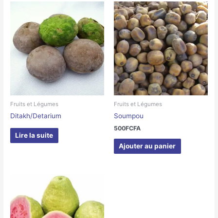
Fruits et Légumes
Fruits et Légumes
Ditakh/Detarium
Soumpou
500
FCFA
Lire la suite
Ajouter au panier