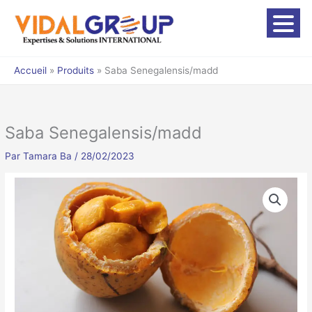
Aller
Senegalensis/madd
au
contenu
Accueil
Produits
Saba Senegalensis/madd
Saba Senegalensis/madd
Par
Tamara Ba
/
28/02/2023
quantité
de
Saba
Senegalensis/madd